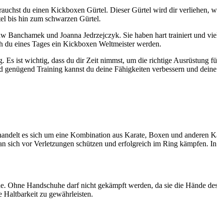
rauchst du einen Kickboxen Gürtel. Dieser Gürtel wird dir verliehen, we
el bis hin zum schwarzen Gürtel.
anchamek und Joanna Jedrzejczyk. Sie haben hart trainiert und viel Z
ch du eines Tages ein Kickboxen Weltmeister werden.
 Es ist wichtig, dass du dir Zeit nimmst, um die richtige Ausrüstung fü
nd genügend Training kannst du deine Fähigkeiten verbessern und deine 
 handelt es sich um eine Kombination aus Karate, Boxen und anderen Ka
n sich vor Verletzungen schützen und erfolgreich im Ring kämpfen. In
. Ohne Handschuhe darf nicht gekämpft werden, da sie die Hände des
e Haltbarkeit zu gewährleisten.