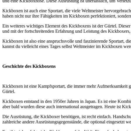
und eine Kickboxhose. Diese Ausrüstung ist unerlässlich, um Verlet
Kickboxen ist auch eine Sportart, die viele Weltmeister hervorgeb
haben nicht nur ihre Fähigkeiten im Kickboxen perfektioniert, sonder
Ein weiteres wichtiges Element des Kickboxens ist der Gürtel. Dieser 
und mit der fortschreitenden Erfahrung und Leistung des Kickboxers,
Kickboxen ist also eine anspruchsvolle und faszinierende Sportart, di
kannst du vielleicht eines Tages selbst Weltmeister im Kickboxen we
Geschichte des Kickboxens
Kickboxen ist eine Kampfsportart, die immer mehr Aufmerksamkeit g
Gürtel.
Kickboxen entstand in den 1950er Jahren in Japan. Es ist eine Komb
aber bald wurden diese auch international ausgetragen. Heute ist Kick
Die Ausrüstung, die Kickboxer benötigen, ist recht einfach. Handsch
zahlreiche andere Ausrüstungsgegenstände, die optional eingesetzt w