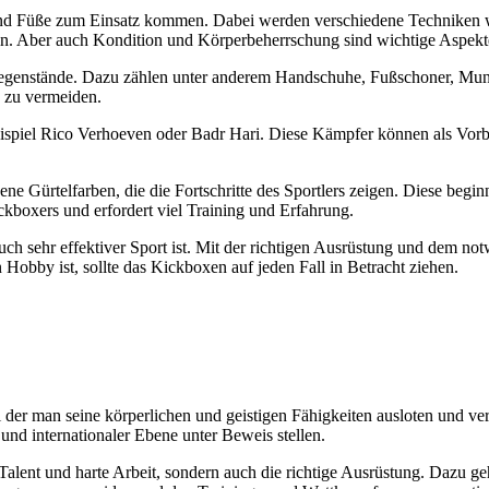
und Füße zum Einsatz kommen. Dabei werden verschiedene Techniken wi
eln. Aber auch Kondition und Körperbeherrschung sind wichtige Aspek
egenstände. Dazu zählen unter anderem Handschuhe, Fußschoner, Mund
 zu vermeiden.
ispiel Rico Verhoeven oder Badr Hari. Diese Kämpfer können als Vorbi
 Gürtelfarben, die die Fortschritte des Sportlers zeigen. Diese beginn
ckboxers und erfordert viel Training und Erfahrung.
uch sehr effektiver Sport ist. Mit der richtigen Ausrüstung und dem n
Hobby ist, sollte das Kickboxen auf jeden Fall in Betracht ziehen.
 der man seine körperlichen und geistigen Fähigkeiten ausloten und verb
und internationaler Ebene unter Beweis stellen.
 Talent und harte Arbeit, sondern auch die richtige Ausrüstung. Dazu