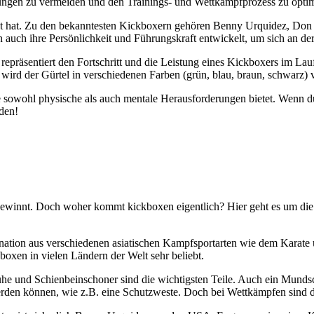
zungen zu vermeiden und den Trainings- und Wettkampfprozess zu optim
racht hat. Zu den bekanntesten Kickboxern gehören Benny Urquidez, D
n auch ihre Persönlichkeit und Führungskraft entwickelt, um sich an der
repräsentiert den Fortschritt und die Leistung eines Kickboxers im Lau
 wird der Gürtel in verschiedenen Farben (grün, blau, braun, schwarz) 
e sowohl physische als auch mentale Herausforderungen bietet. Wenn du 
rden!
ewinnt. Doch woher kommt kickboxen eigentlich? Hier geht es um die 
ination aus verschiedenen asiatischen Kampfsportarten wie dem Karate
boxen in vielen Ländern der Welt sehr beliebt.
uhe und Schienbeinschoner sind die wichtigsten Teile. Auch ein Mundsch
erden können, wie z.B. eine Schutzweste. Doch bei Wettkämpfen sind di