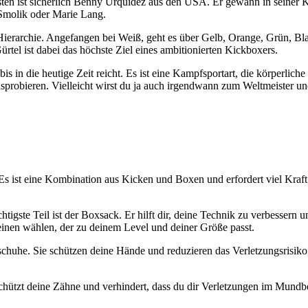
testen ist sicherlich Benny Urquidez aus den USA. Er gewann in seiner
 Smolik oder Marie Lang.
Hierarchie. Angefangen bei Weiß, geht es über Gelb, Orange, Grün, Bl
l ist dabei das höchste Ziel eines ambitionierten Kickboxers.
s in die heutige Zeit reicht. Es ist eine Kampfsportart, die körperliche
sprobieren. Vielleicht wirst du ja auch irgendwann zum Weltmeister un
. Es ist eine Kombination aus Kicken und Boxen und erfordert viel Kra
igste Teil ist der Boxsack. Er hilft dir, deine Technik zu verbessern 
inen wählen, der zu deinem Level und deiner Größe passt.
huhe. Sie schützen deine Hände und reduzieren das Verletzungsrisiko. 
hützt deine Zähne und verhindert, dass du dir Verletzungen im Mundber