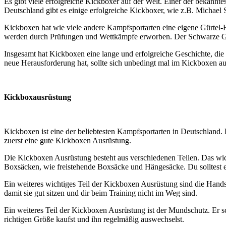
Es gibt viele erfolgreiche Kickboxer auf der Welt. Einer der bekann
Deutschland gibt es einige erfolgreiche Kickboxer, wie z.B. Michael
Kickboxen hat wie viele andere Kampfsportarten eine eigene Gürtel-
werden durch Prüfungen und Wettkämpfe erworben. Der Schwarze Gürte
Insgesamt hat Kickboxen eine lange und erfolgreiche Geschichte, die bi
neue Herausforderung hat, sollte sich unbedingt mal im Kickboxen au
Kickboxausrüstung
Kickboxen ist eine der beliebtesten Kampfsportarten in Deutschland
zuerst eine gute Kickboxen Ausrüstung.
Die Kickboxen Ausrüstung besteht aus verschiedenen Teilen. Das wicht
Boxsäcken, wie freistehende Boxsäcke und Hängesäcke. Du solltest e
Ein weiteres wichtiges Teil der Kickboxen Ausrüstung sind die Handsc
damit sie gut sitzen und dir beim Training nicht im Weg sind.
Ein weiteres Teil der Kickboxen Ausrüstung ist der Mundschutz. Er sc
richtigen Größe kaufst und ihn regelmäßig auswechselst.