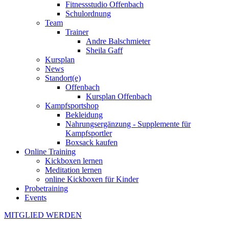
Fitnessstudio Offenbach
Schulordnung
Team
Trainer
Andre Balschmieter
Sheila Gaff
Kursplan
News
Standort(e)
Offenbach
Kursplan Offenbach
Kampfsportshop
Bekleidung
Nahrungsergänzung - Supplemente für
Kampfsportler
Boxsack kaufen
Online Training
Kickboxen lernen
Meditation lernen
online Kickboxen für Kinder
Probetraining
Events
MITGLIED WERDEN