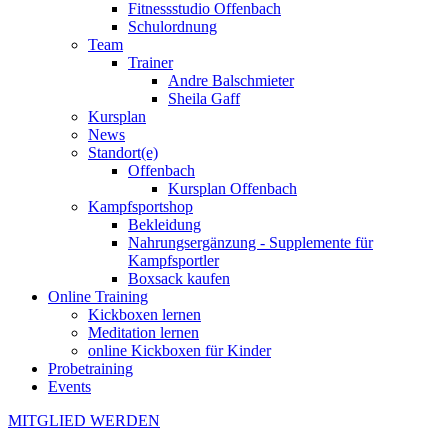
Fitnessstudio Offenbach
Schulordnung
Team
Trainer
Andre Balschmieter
Sheila Gaff
Kursplan
News
Standort(e)
Offenbach
Kursplan Offenbach
Kampfsportshop
Bekleidung
Nahrungsergänzung - Supplemente für
Kampfsportler
Boxsack kaufen
Online Training
Kickboxen lernen
Meditation lernen
online Kickboxen für Kinder
Probetraining
Events
MITGLIED WERDEN