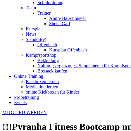
Schulordnung
Team
Trainer
Andre Balschmieter
Sheila Gaff
Kursplan
News
Standort(e)
Offenbach
Kursplan Offenbach
Kampfsportshop
Bekleidung
Nahrungsergänzung - Supplemente für Kampfsport
Boxsack kaufen
Online Training
Kickboxen lernen
Meditation lernen
online Kickboxen für Kinder
Probetraining
Events
MITGLIED WERDEN
!!!Pyranha Fitness Bootcamp mi