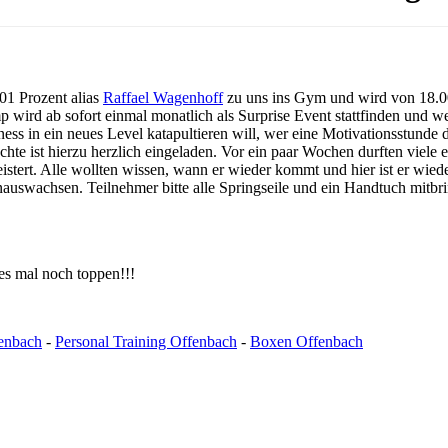
1 Prozent alias
Raffael Wagenhoff
zu uns ins Gym und wird von 18.0
wird ab sofort einmal monatlich als Surprise Event stattfinden und we
tness in ein neues Level katapultieren will, wer eine Motivationsstunde
te ist hierzu herzlich eingeladen. Vor ein paar Wochen durften viele 
tert. Alle wollten wissen, wann er wieder kommt und hier ist er wiede
nauswachsen. Teilnehmer bitte alle Springseile und ein Handtuch mitbri
es mal noch toppen!!!
enbach
-
Personal Training Offenbach
-
Boxen Offenbach