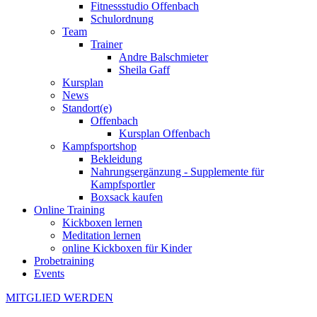
Fitnessstudio Offenbach
Schulordnung
Team
Trainer
Andre Balschmieter
Sheila Gaff
Kursplan
News
Standort(e)
Offenbach
Kursplan Offenbach
Kampfsportshop
Bekleidung
Nahrungsergänzung - Supplemente für
Kampfsportler
Boxsack kaufen
Online Training
Kickboxen lernen
Meditation lernen
online Kickboxen für Kinder
Probetraining
Events
MITGLIED WERDEN